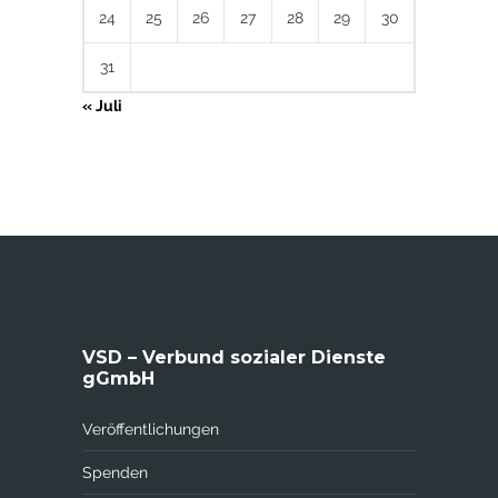
24
25
26
27
28
29
30
31
« Juli
VSD – Verbund sozialer Dienste
gGmbH
Veröffentlichungen
Spenden