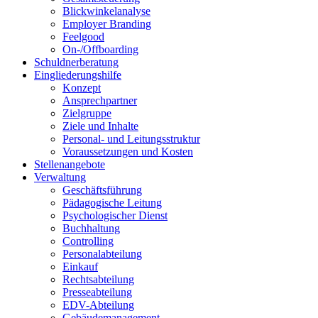
Blickwinkelanalyse
Employer Branding
Feelgood
On-/Offboarding
Schuldnerberatung
Eingliederungshilfe
Konzept
Ansprechpartner
Zielgruppe
Ziele und Inhalte
Personal- und Leitungsstruktur
Voraussetzungen und Kosten
Stellenangebote
Verwaltung
Geschäftsführung
Pädagogische Leitung
Psychologischer Dienst
Buchhaltung
Controlling
Personalabteilung
Einkauf
Rechtsabteilung
Presseabteilung
EDV-Abteilung
Gebäudemanagement