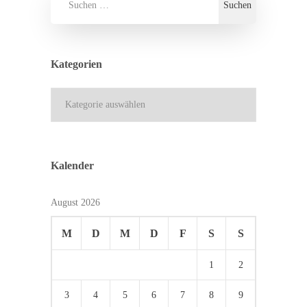
Kategorien
Kategorien
Kalender
August 2026
M
D
M
D
F
S
S
1
2
3
4
5
6
7
8
9