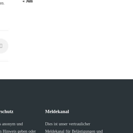
« Juli
en.
schutz
Meldekanal
s anonym und
Dies ist unser vertraulicher
en Hinweis geben oder
Meldekanal für Belästigungen und