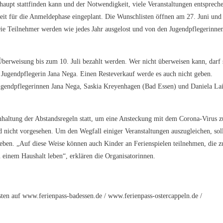
aupt stattfinden kann und der Notwendigkeit, viele Veranstaltungen entsprech
eit für die Anmeldephase eingeplant. Die Wunschlisten öffnen am 27. Juni und
Die Teilnehmer werden wie jedes Jahr ausgelost und von den Jugendpflegerinne
Überweisung bis zum 10. Juli bezahlt werden. Wer nicht überweisen kann, darf 
 Jugendpflegerin Jana Nega. Einen Resteverkauf werde es auch nicht geben.
e Jugendpflegerinnen Jana Nega, Saskia Kreyenhagen (Bad Essen) und Daniela La
inhaltung der Abstandsregeln statt, um eine Ansteckung mit dem Corona-Virus z
 nicht vorgesehen. Um den Wegfall einiger Veranstaltungen auszugleichen, soll
geben. „Auf diese Weise können auch Kinder an Ferienspielen teilnehmen, die z
 einem Haushalt leben“, erklären die Organisatorinnen.
sten auf www.ferienpass-badessen.de / www.ferienpass-ostercappeln.de /