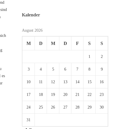
end
 sind
Kalender
n
August 2026
sich
M
D
M
D
F
S
S
ig
1
2
u
3
4
5
6
7
8
9
 es
10
11
12
13
14
15
16
ur
17
18
19
20
21
22
23
24
25
26
27
28
29
30
31