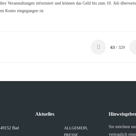
hre Veranstaltungen informiert und können das Geld bis zum 10. Juli überweis
dem Konto eingegangen ist.
63
/ 329
Aktuelles
Hinweisgeber
Sie möchten un
, 49152 Bad
ALLGEMEIN
,
vertraulich ein
PRESSE