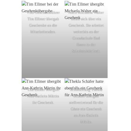
VSD-Geschäftsführer
Auch Michaela Walter
Tim Ellmer übergab
freute sich über ein
Geschenke an die
Geschenk. Sie arbeitet
Mitarbeitenden.
weiterhin an der
Grundschule Bad
Essen in der
Schulsozialarbeit.
Tim Ellmer übergibt
Schulleitung Thekla
Ann-Kathrin Märtin
Schäfer übergab
ihr Geschenk.
stellvertretend für die
Gäste ein Geschenk
an Ann-Kathrin
Märtin.