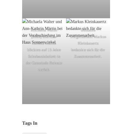
Michaela Walter
Bohmtes
(links) und Ann-
Bürgermeister Markus
Kathrin Märtin
Kleinkauertz
blickten auf 15 Jahre
bedankte sich für die
Schulsozialarbeit in
Zusammenarbeit.
der Gemeinde Bohmte
zurück.
Tags In