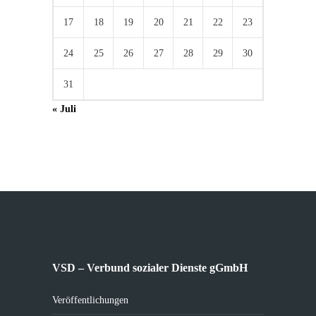
17
18
19
20
21
22
23
24
25
26
27
28
29
30
31
« Juli
VSD – Verbund sozialer Dienste gGmbH
Veröffentlichungen