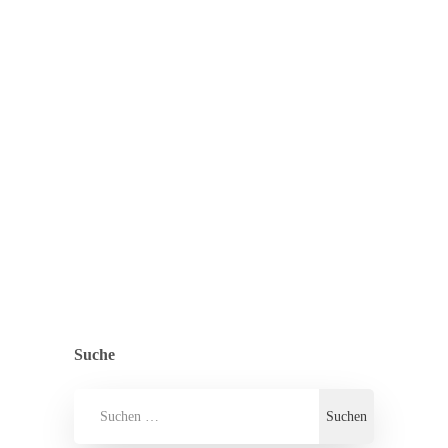
Begriff steckt, wie sie zu dieser Aufgabe
gekommen ist und wie sich die
Kolleg*innen einbringen können.
Miriam, du kümmerst dich um den
Bereich…
ZURÜCK ZUR ÜBERSICHT
ALLGEMEIN
,
PRESSE
,
RÜCKENWIND
Suche