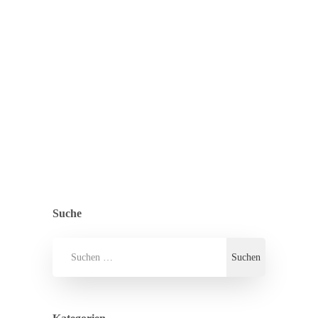
der vom Kultusministerium
vorgegebenen „sanften Einstiegsphase“
nach der Corona-Pandemie hat jede
Klasse einen Vormittag im…
ZURÜCK ZUR ÜBERSICHT
ALLGEMEIN
,
PRESSE
Suche