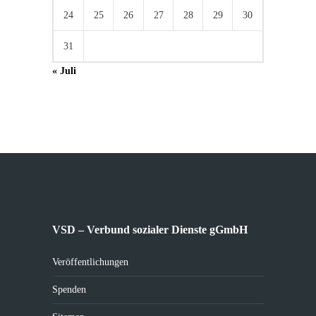
24
25
26
27
28
29
30
31
« Juli
VSD – Verbund sozialer Dienste gGmbH
Veröffentlichungen
Spenden