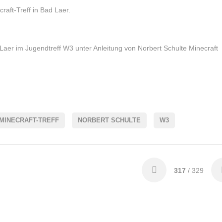
aft-Treff in Bad Laer.
Laer im Jugendtreff W3 unter Anleitung von Norbert Schulte Minecraft
MINECRAFT-TREFF
NORBERT SCHULTE
W3
317
/ 329