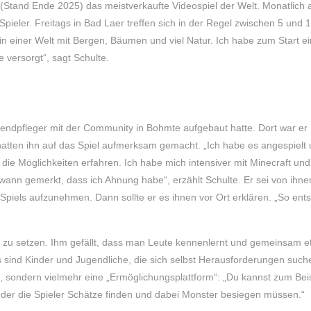
 (Stand Ende 2025) das meistverkaufte Videospiel der Welt. Monatlich a
pieler. Freitags in Bad Laer treffen sich in der Regel zwischen 5 und 
 in einer Welt mit Bergen, Bäumen und viel Natur. Ich habe zum Start ei
 versorgt“, sagt Schulte.
ugendpfleger mit der Community in Bohmte aufgebaut hatte. Dort war er
 hatten ihn auf das Spiel aufmerksam gemacht. „Ich habe es angespielt
die Möglichkeiten erfahren. Ich habe mich intensiver mit Minecraft und
wann gemerkt, dass ich Ahnung habe“, erzählt Schulte. Er sei von ihne
piels aufzunehmen. Dann sollte er es ihnen vor Ort erklären. „So ent
ele zu setzen. Ihm gefällt, dass man Leute kennenlernt und gemeinsam 
 Es sind Kinder und Jugendliche, die sich selbst Herausforderungen such
el, sondern vielmehr eine „Ermöglichungsplattform“: „Du kannst zum Bei
n der die Spieler Schätze finden und dabei Monster besiegen müssen.“