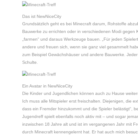
Das ist NewNiceCity
Grundsätzlich geht es bei Minecraft darum, Rohstoffe abz
Bauwerke zu errichten oder in verschiedenen Modi gegen K
„farmen“ und daraus Werkzeuge bauen. „Für jeden Spielerty
andere und freuen sich, wenn sie ganz viel gesammelt hab
zum Beispiel Gewächshäuser und andere Bauwerke. Jeder ka
Schulte.
Ein Avatar in NewNiceCity
Die Kinder und Jugendlichen können auch zu Hause weitersp
Ich muss alle Mitspieler erst freischalten. Diejenigen, die e
dass ein Fremder hinzukommt und die Spieler belästigt“, 
Jugendreff spielt ebenfalls noch aktiv mit – und sogar jem
inzwischen 18 Jahre alt und ist im vergangenen Jahr mit F
durch Minecraft kennengelernt hat. Er hat auch mich besuch