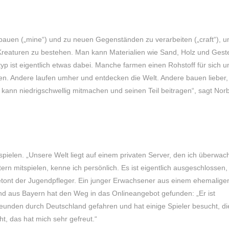
ubauen („mine“) und zu neuen Gegenständen zu verarbeiten („craft“), 
reaturen zu bestehen. Man kann Materialien wie Sand, Holz und Gest
p ist eigentlich etwas dabei. Manche farmen einen Rohstoff für sich u
en. Andere laufen umher und entdecken die Welt. Andere bauen lieber,
nn niedrigschwellig mitmachen und seinen Teil beitragen“, sagt Norb
ielen. „Unsere Welt liegt auf einem privaten Server, den ich überwac
xtern mitspielen, kenne ich persönlich. Es ist eigentlich ausgeschlossen,
betont der Jugendpfleger. Ein junger Erwachsener aus einem ehemalige
and aus Bayern hat den Weg in das Onlineangebot gefunden: „Er ist
reunden durch Deutschland gefahren und hat einige Spieler besucht, di
t, das hat mich sehr gefreut.“