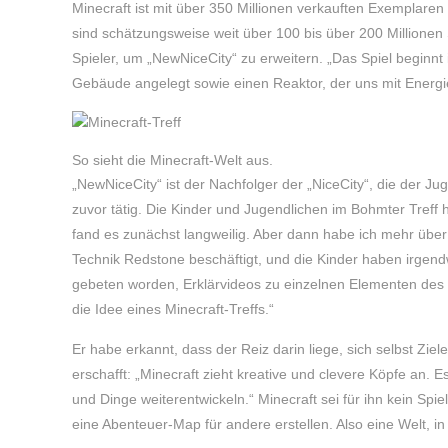
Minecraft ist mit über 350 Millionen verkauften Exemplaren
sind schätzungsweise weit über 100 bis über 200 Millionen S
Spieler, um „NewNiceCity“ zu erweitern. „Das Spiel beginnt
Gebäude angelegt sowie einen Reaktor, der uns mit Energie
So sieht die Minecraft-Welt aus.
„NewNiceCity“ ist der Nachfolger der „NiceCity“, die der J
zuvor tätig. Die Kinder und Jugendlichen im Bohmter Treff
fand es zunächst langweilig. Aber dann habe ich mehr über 
Technik Redstone beschäftigt, und die Kinder haben irgend
gebeten worden, Erklärvideos zu einzelnen Elementen des S
die Idee eines Minecraft-Treffs.“
Er habe erkannt, dass der Reiz darin liege, sich selbst Zi
erschafft: „Minecraft zieht kreative und clevere Köpfe an.
und Dinge weiterentwickeln.“ Minecraft sei für ihn kein Spi
eine Abenteuer-Map für andere erstellen. Also eine Welt, i