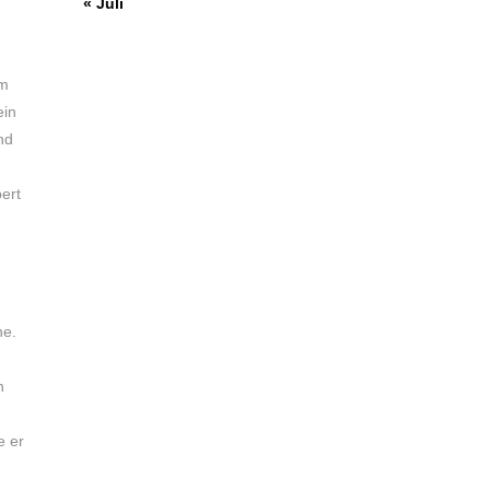
« Juli
um
ein
nd
ert
he.
n
e er