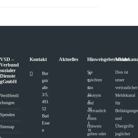
VSD –
Kontakt
Aktuelles
Hinweisgeberschutz
Meldekana
Verbund
sozialer
Sie
Dies ist
Bur
A
Dienste
möchten
unser
gstr
L
gGmbH
aße
uns
L
vertraulicher
3/5,
G
anonym
Meldekanal
Veröffentli
491
E
chungen
und
für
52
M
vertraulich
Belästigunge
Spenden
Bad
E
einen
und
Esse
I
Hinweis
Übergriffe
Sitemap
n
N
geben oder
jeglicher
,