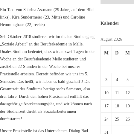
Ein Text von Sabrina Assmann (29 Jahre, auf dem Bild
links), Kira Sundermeier (23, Mitte) und Caroline
Kalender
Hemminghaus (22, rechts).
Seit Oktober 2018 studieren wir im dualen Studiengang
August 2026
„Soziale Arbeit“ an der Berufsakademie in Melle.
Duales Studium bedeutet, dass wir an zwei Tagen in der
M
D
M
Woche an der Berufsakademie Melle studieren und
zusätzlich 22 Stunden in der Woche bei unserer
Praxisstelle arbeiten. Derzeit befinden wir uns im 5.
3
4
5
Semester. Das heißt, wir haben es bald geschafft! Die
Gesamtzeit des Studiums beträgt sechs Semester, also
10
11
12
drei Jahre. Durch den hohen Praxisanteil entfällt das
dazugehörige Anerkennungsjahr, und wir können nach
17
18
19
der Studienzeit direkt als Sozialarbeiterinnen
durchstarten!
24
25
26
Unsere Praxisstelle ist das Unternehmen Dialog Bad
31