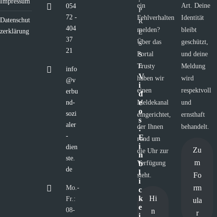
Impressum
ein
Art. Deine
054
P
72 -
Fehlverhalten
Identität
Datenschut
R
404
melden?
bleibt
zerklärung
E
37
Über das
geschützt,
S
21
Portal
und deine
S
E
Trusty
Meldung
info
V
haben wir
wird
@v
i
einen
respektvoll
erbu
d
e
nd-
Meldekanal
und
o
sozi
eingerichtet,
ernsthaft
s
aler
der Ihnen
behandelt.
:
-
E
rund um
i
dien
Zu
die Uhr zur
n
ste.
m
Verfügung
b
de
l
Fo
steht.
i
rm
Mo.-
c
Hi
k
Fr.:
ula
e
08-
n
r
i