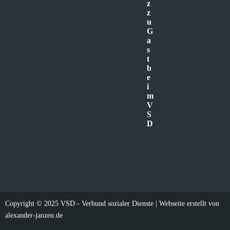
z
z
u
G
a
s
t
b
e
i
m
V
S
D
Copyright © 2025 VSD - Verbund sozialer Dienste | Webseite erstellt von
alexander-janzen.de