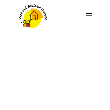
Werner Hansch: „Ich war
am Ende“
29. April 2025
„Ich hatte eine Menge Geld und eine
Menge Zeit mit 65. Das zusammen war
das Tor zur Hölle für mich.“ Als Werner
Hansch diesen Satz sagt, ist es
sekundenlang ganz still im Solarlux-