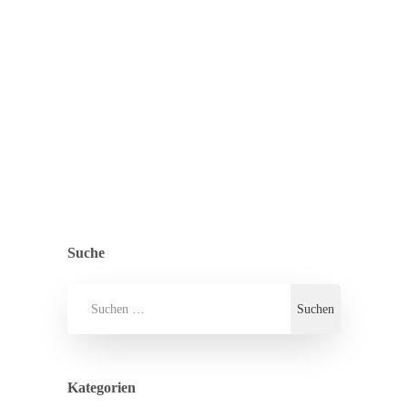
wenn der 86-Jährige am Dienstag, 22.
April, ab 19.30 Uhr in Melle zu Gast ist.
„Raus aus den Schulden – Aus der…
ZURÜCK ZUR ÜBERSICHT
ALLGEMEIN
,
PRESSE
Suche
Kategorien