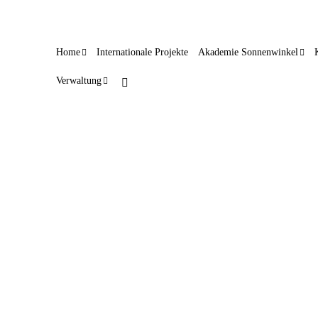
Home
Internationale Projekte
Akademie Sonnenwinkel
Verwaltung
Meller Straße als Rennstrecke
14. Juni 2023
Die Bergstraße durch den Essenerberg ist bei
Motorradfahrern sehr beliebt. Die Meller Straße hingegen
steht bei Bobby-Car-Fahrern hoch im Kurs. Das hat das
gemeinsame Sommerfest der Krippe Charly’s Kinderparadies
Sonnenwinkel und des Natur- und Erlebniskindergartens
gezeigt. Mehr als 200 Anmeldungen hatten Britta Warsinsky