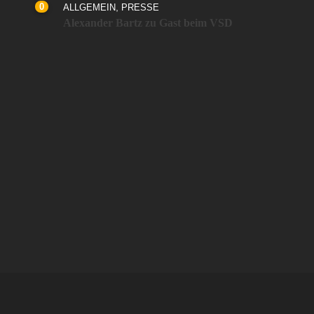
0
,
ALLGEMEIN
PRESSE
Alexander Bartz zu Gast beim VSD