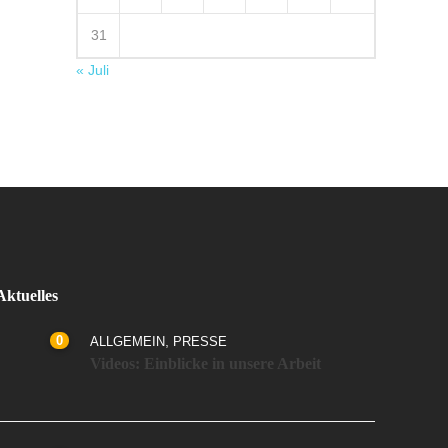
31
« Juli
Aktuelles
0
,
ALLGEMEIN
PRESSE
Videos: Einblicke in unsere Arbeit