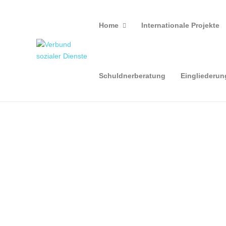
Home
Internationale Projekte
Schuldnerberatung
Eingliederun
Action in der Bike Week
23. Juni 2022
Die Bike Week in Bad Essen hatte schöne Touren
durch das Wittlager Land zu bieten. Zum Programm
zählten aber auch einzelne Aktionen wie am „Dirtpark“
neben der Skaterbahn. Johannes, Paul, Cedric, Danny