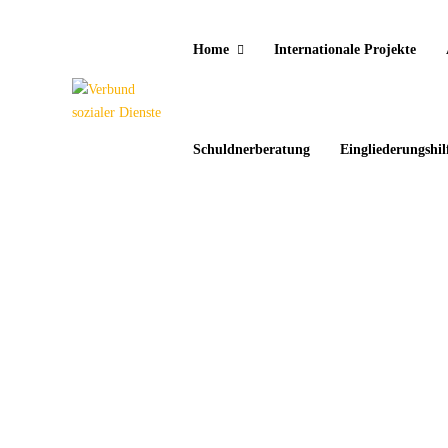
Home
Internationale Projekte
Schuldnerberatung
Eingliederungshil
Gewinnbringender Austausch
14. Dezember 2022
„Es ist uns eine Freude, Euch in unserer Stadt begrüßen zu
dürfen!“ Mit diesen Worten empfing die
spanische Koordinatorin Rosa Mari die Gäste aus Italien und
Deutschland zum vierten Zusammentreffen im Rahmen des