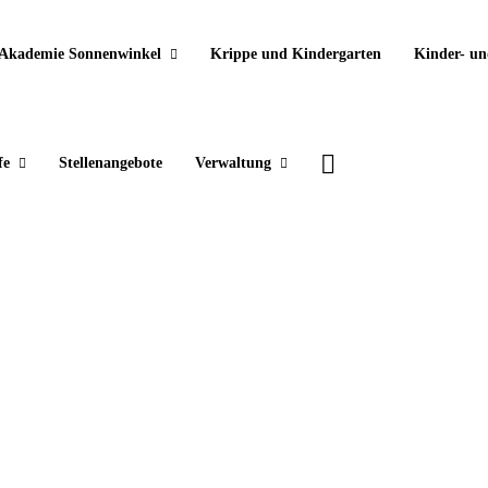
Akademie Sonnenwinkel
Krippe und Kindergarten
Kinder- un
fe
Stellenangebote
Verwaltung
Verständnis füreinander schaffen
16. Dezember 2021
Der Austausch im Bohmter Jugendtreff verlief anders als
geplant, aber nicht minder interessant: Die Jugend-Politik-
Dialoge-Gruppe Bohmte und Bad Essen hatte wieder einige
Kommunalpolitiker getroffen. Im Mittelpunkt des Treffens