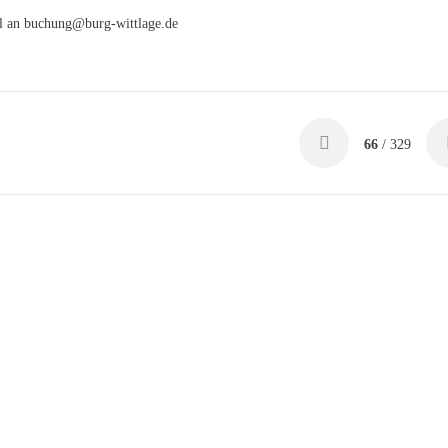
il an buchung@burg-wittlage.de
66
/ 329