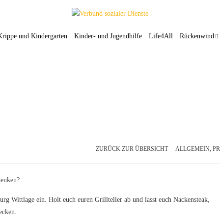
Krippe und Kindergarten
Kinder- und Jugendhilfe
Life4All
Rückenwind
ZURÜCK ZUR ÜBERSICHT
ALLGEMEIN
,
PR
denken?
g Wittlage ein. Holt euch euren Grillteller ab und lasst euch Nackensteak,
ecken.