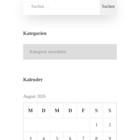
Kategorien
Kategorien
Kalender
August 2026
M
D
M
D
F
S
S
1
2
3
4
5
6
7
8
9