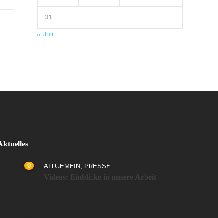
31
« Juli
Aktuelles
0
,
ALLGEMEIN
PRESSE
Videos: Einblicke in unsere Arbeit