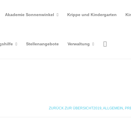
Akademie Sonnenwinkel
Krippe und Kindergarten
Ki
gshilfe
Stellenangebote
Verwaltung
ZURÜCK ZUR ÜBERSICHT
2019
,
ALLGEMEIN
,
PR