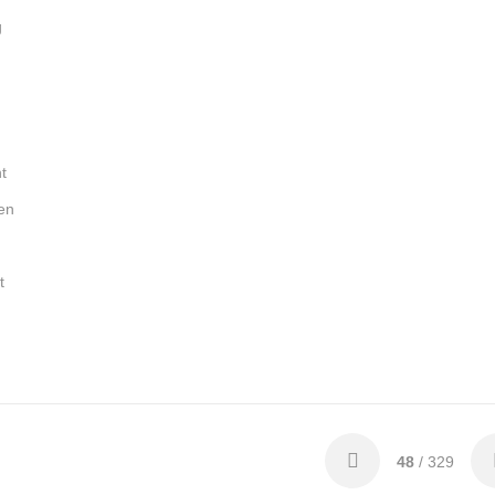
g
g
t
en
t
48
/ 329