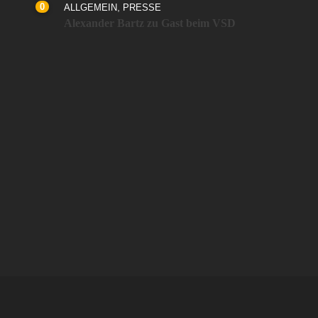
0
,
ALLGEMEIN
PRESSE
Alexander Bartz zu Gast beim VSD