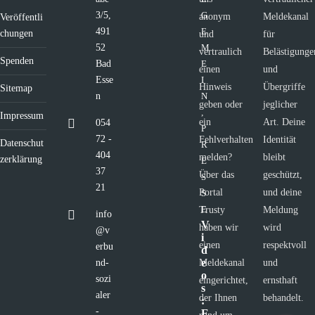
3/5,
G
anonym
Meldekanal
Veröffentli
491
E
chungen
und
für
52
M
vertraulich
Belästigunge
Spenden
Bad
E
einen
und
Esse
I
Hinweis
Übergriffe
Sitemap
n
N
geben oder
jeglicher
,
Impressum
ein
Art. Deine
054
P
72 -
Fehlverhalten
Identität
Datenschut
R
404
melden?
bleibt
zerklärung
E
37
Über das
geschützt,
S
21
Portal
und deine
S
E
Trusty
Meldung
info
V
haben wir
wird
@v
i
einen
respektvoll
erbu
d
e
nd-
Meldekanal
und
o
sozi
eingerichtet,
ernsthaft
s
aler
der Ihnen
behandelt.
:
-
E