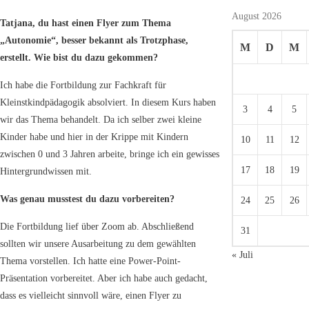
August 2026
Tatjana, du hast einen Flyer zum Thema
„Autonomie“, besser bekannt als Trotzphase,
M
D
M
erstellt. Wie bist du dazu gekommen?
Ich habe die Fortbildung zur Fachkraft für
Kleinstkindpädagogik absolviert. In diesem Kurs haben
3
4
5
wir das Thema behandelt. Da ich selber zwei kleine
Kinder habe und hier in der Krippe mit Kindern
10
11
12
zwischen 0 und 3 Jahren arbeite, bringe ich ein gewisses
17
18
19
Hintergrundwissen mit.
Was genau musstest du dazu vorbereiten?
24
25
26
Die Fortbildung lief über Zoom ab. Abschließend
31
sollten wir unsere Ausarbeitung zu dem gewählten
« Juli
Thema vorstellen. Ich hatte eine Power-Point-
Präsentation vorbereitet. Aber ich habe auch gedacht,
dass es vielleicht sinnvoll wäre, einen Flyer zu