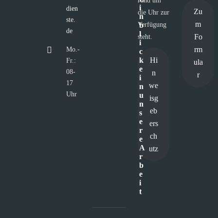
rund um
i
dien
Zu
die Uhr zur
n
ste.
m
Verfügung
b
de
l
Fo
steht.
i
rm
Mo.-
c
Hi
k
Fr.:
ula
e
08-
n
r
i
17
we
n
Uhr
u
isg
n
eb
s
e
ers
r
ch
e
A
utz
r
b
e
i
t