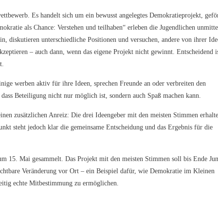
wettbewerb. Es handelt sich um ein bewusst angelegtes Demokratieprojekt, gefö
ratie als Chance: Verstehen und teilhaben“ erleben die Jugendlichen unmitte
ein, diskutieren unterschiedliche Positionen und versuchen, andere von ihrer Ide
kzeptieren – auch dann, wenn das eigene Projekt nicht gewinnt. Entscheidend i
t.
Einige werben aktiv für ihre Ideen, sprechen Freunde an oder verbreiten den
, dass Beteiligung nicht nur möglich ist, sondern auch Spaß machen kann.
inen zusätzlichen Anreiz: Die drei Ideengeber mit den meisten Stimmen erhalt
unkt steht jedoch klar die gemeinsame Entscheidung und das Ergebnis für die
um 15. Mai gesammelt. Das Projekt mit den meisten Stimmen soll bis Ende Jun
ichtbare Veränderung vor Ort – ein Beispiel dafür, wie Demokratie im Kleinen
zeitig echte Mitbestimmung zu ermöglichen.