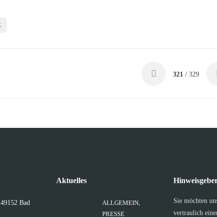
E
321
/ 329
Aktuelles
Hinweisgeber
Sie möchten un
, 49152 Bad
ALLGEMEIN
,
vertraulich ein
PRESSE