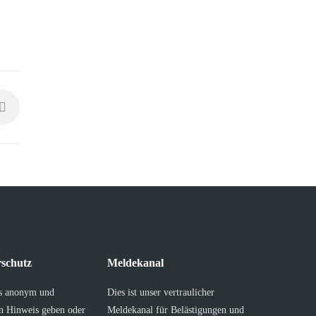
schutz
Meldekanal
s anonym und
Dies ist unser vertraulicher
en Hinweis geben oder
Meldekanal für Belästigungen und