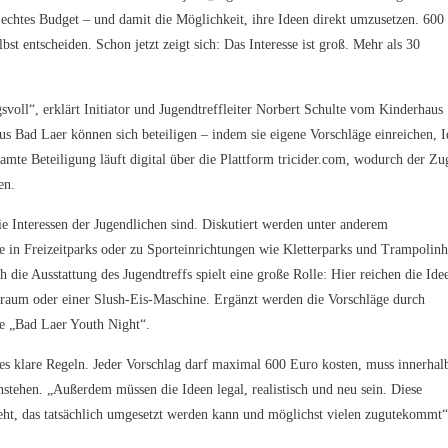
 echtes Budget – und damit die Möglichkeit, ihre Ideen direkt umzusetzen. 600
t entscheiden. Schon jetzt zeigt sich: Das Interesse ist groß. Mehr als 30
svoll“, erklärt Initiator und Jugendtreffleiter Norbert Schulte vom Kinderhaus
us Bad Laer können sich beteiligen – indem sie eigene Vorschläge einreichen, 
mte Beteiligung läuft digital über die Plattform tricider.com, wodurch der Z
en.
die Interessen der Jugendlichen sind. Diskutiert werden unter anderem
 in Freizeitparks oder zu Sporteinrichtungen wie Kletterparks und Trampolinh
ie Ausstattung des Jugendtreffs spielt eine große Rolle: Hier reichen die Ide
kraum oder einer Slush-Eis-Maschine. Ergänzt werden die Vorschläge durch
e „Bad Laer Youth Night“.
 es klare Regeln. Jeder Vorschlag darf maximal 600 Euro kosten, muss innerhal
nstehen. „Außerdem müssen die Ideen legal, realistisch und neu sein. Diese
ht, das tatsächlich umgesetzt werden kann und möglichst vielen zugutekommt“