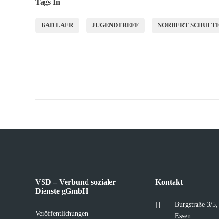
Tags In
BAD LAER
JUGENDTREFF
NORBERT SCHULT
VSD – Verbund sozialer
Kontakt
Dienste gGmbH
Burgstraße 3/5
Veröffentlichungen
Essen