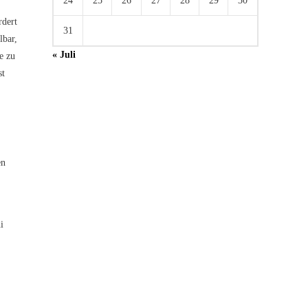
24
25
26
27
28
29
30
rdert
31
lbar,
« Juli
e zu
st
en
i