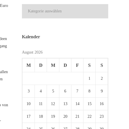
 Euro
Kategorien
Kalender
Ideen
ugang
August 2026
M
D
M
D
F
S
S
allen
1
2
en
3
4
5
6
7
8
9
10
11
12
13
14
15
16
b von
17
18
19
20
21
22
23
,