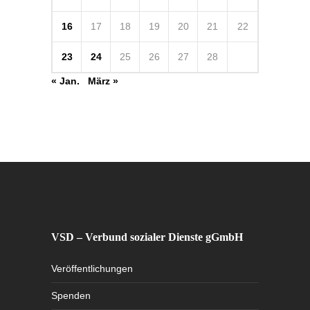
16
17
18
19
20
21
22
23
24
25
26
27
28
« Jan.
März »
VSD – Verbund sozialer Dienste gGmbH
Veröffentlichungen
Spenden