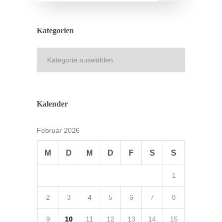
Kategorien
Kategorien
Kalender
Februar 2026
M
D
M
D
F
S
S
1
2
3
4
5
6
7
8
9
10
11
12
13
14
15