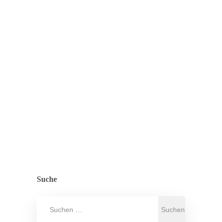
insbesondere Eltern. Diese
Verunsicherung verstehen wir und
nehmen sie sehr ernst. Als Träger
und Verbund mehrerer
Kindertageseinrichtungen stehen wir
für…
ZURÜCK ZUR ÜBERSICHT
,
ALLGEMEIN
PRESSE
Suche