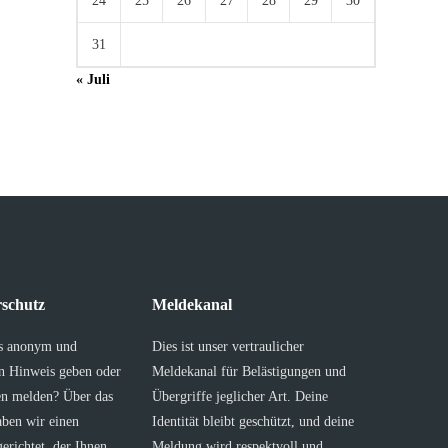
24
25
26
27
28
29
30
31
« Juli
schutz
Meldekanal
s anonym und
Dies ist unser vertraulicher
en Hinweis geben oder
Meldekanal für Belästigungen und
en melden? Über das
Übergriffe jeglicher Art. Deine
aben wir einen
Identität bleibt geschützt, und deine
erichtet, der Ihnen
Meldung wird respektvoll und