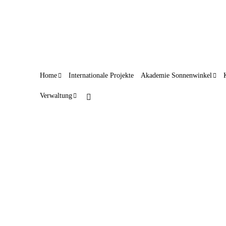
Home
Internationale Projekte
Akademie Sonnenwinkel
Verwaltung
“They were like one big family”
17. April 2024
Uz redzēšanos, Arrivederci, Adiós or See you again: The
work camp participants have returned to their home
countries. But after these two weeks they agreed that it