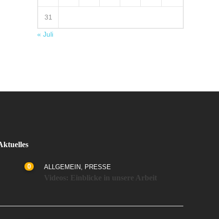
31
« Juli
Aktuelles
0
,
ALLGEMEIN
PRESSE
Videos: Einblicke in unsere Arbeit