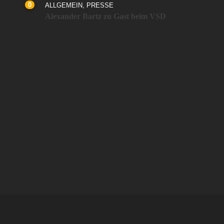
0
,
ALLGEMEIN
PRESSE
Alexander Bartz zu Gast beim VSD