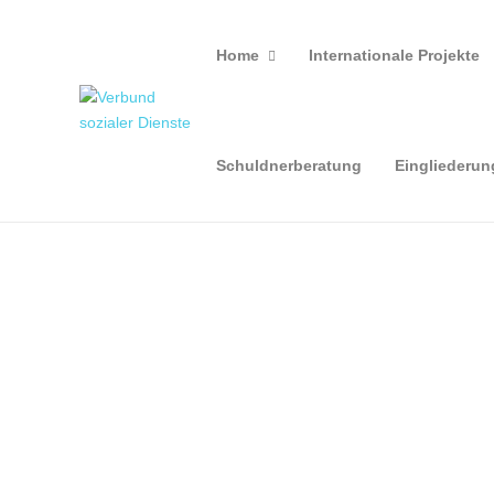
Home
Internationale Projekte
Schuldnerberatung
Eingliederun
Geschichte vor Ort erleben
28. September 2023
Das Kulturbüro des Landkreises Osnabrück hat ein
neues Unterrichts- und Leseheft für die vierten
Schulklassen in der Region veröffentlicht. Thema ist
der Westfälische Frieden. Mehr als 6000 Hefte wurden