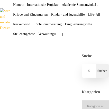
Home
Internationale Projekte
Akademie Sonnenwinkel
Krippe und Kindergarten
Kinder- und Jugendhilfe
Life4All
Rückenwind
Schuldnerberatung
Eingliederungshilfe
Stellenangebote
Verwaltung
Suche
„Eine
Tür auf,
echt
Musik
coole
an,
Entwickl
Boards
ung“
raus
Kategorien
14.
12. Juni
November
2024
Kategorien
2024
Lässige