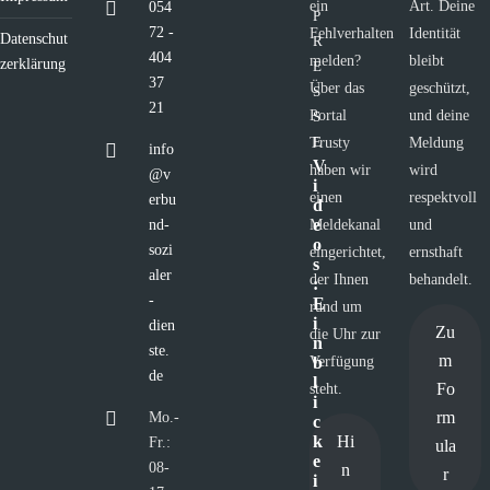
ein
Art. Deine
054
P
72 -
Fehlverhalten
Identität
Datenschut
R
404
melden?
bleibt
zerklärung
E
37
Über das
geschützt,
S
21
Portal
und deine
S
E
Trusty
Meldung
info
V
haben wir
wird
@v
i
einen
respektvoll
erbu
d
e
nd-
Meldekanal
und
o
sozi
eingerichtet,
ernsthaft
s
aler
der Ihnen
behandelt.
:
-
E
rund um
i
dien
Zu
die Uhr zur
n
ste.
m
Verfügung
b
de
l
Fo
steht.
i
rm
Mo.-
c
Hi
k
Fr.:
ula
e
08-
n
r
i