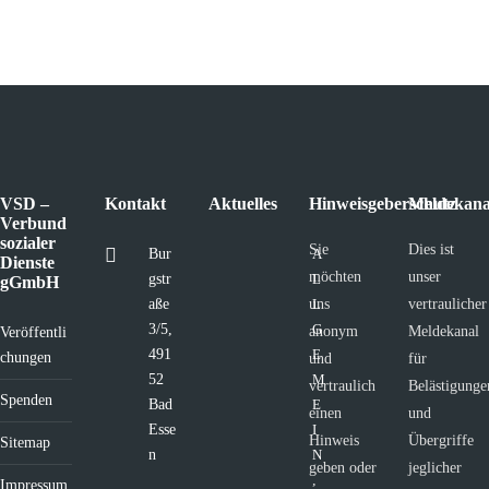
VSD –
Kontakt
Aktuelles
Hinweisgeberschutz
Meldekana
Verbund
sozialer
Sie
Dies ist
Bur
A
Dienste
möchten
unser
gstr
L
gGmbH
aße
uns
L
vertraulicher
3/5,
G
anonym
Meldekanal
Veröffentli
491
E
chungen
und
für
52
M
vertraulich
Belästigunge
Spenden
Bad
E
einen
und
Esse
I
Hinweis
Übergriffe
Sitemap
n
N
geben oder
jeglicher
,
Impressum