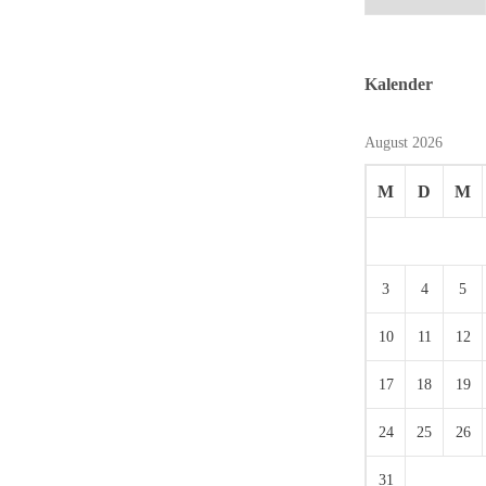
Toller Erfolg
Kleidung,
für Hendrik
coole Musik,
Balster, Enrico
waghalsige
Kalender
Auf der Masch
Tricks: Wer
und die
das
August 2026
Jugendpflege
Skateboard
Bad Essen:
beherrscht,
M
D
M
Für ihre Ideen
erntet oft
und ihre
beeindruckte
Arbeit rund
Blicke. „Ich
3
4
5
um den
habe schon
Skatepark in
viele
10
11
12
Bad Essen
Sportarten
sind sie mit
ausprobiert.
17
18
19
dem 3. Platz
Aber keine
beim
erfüllt mich so
24
25
26
Jugendförderp
sehr wie das
31
reis 2024
Skateboarden“