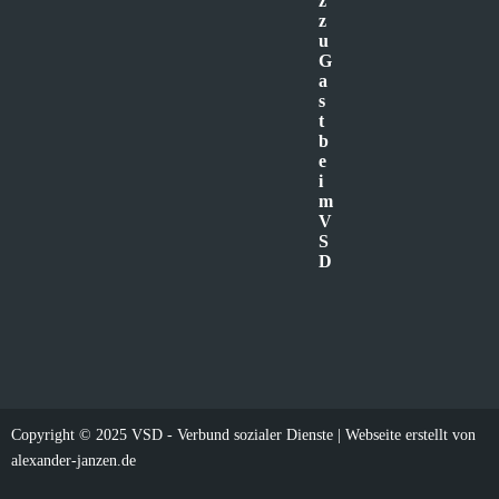
z
z
u
G
a
s
t
b
e
i
m
V
S
D
Copyright © 2025 VSD - Verbund sozialer Dienste | Webseite erstellt von
alexander-janzen.de