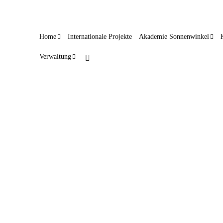
Home
Internationale Projekte
Akademie Sonnenwinkel
Verwaltung
Über 200 Ferienspiele
25. Juni 2026
Für manche Schülerinnen und Schüler geht es am ersten
Ferientag direkt in den Urlaub, andere starten mit den
Ferienspielen in die schulfreie Zeit. Mehr als 900 Kinder un
Erwachsene aus dem Wittlager Land haben sich für die über
200 Angebote registriert. Wer das frühe Aufstehen…