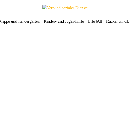
Krippe und Kindergarten
Kinder- und Jugendhilfe
Life4All
Rückenwind
Urgestein jetzt Vollzeit im TriO
5. September 2025
Ein neues Team für die Jugendpflege in Bad Essen: Teresa
Werner und Robin Herzberg kümmern sich nun als
d
Doppelspitze des Treffs im Ort (TriO) um die Anliegen der
Kinder und Jugendlichen in der Gemeinde. Teresa Werner ist
im Grunde ein Urgestein im TriO. 2010 kam…