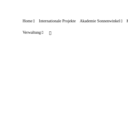
Home
Internationale Projekte
Akademie Sonnenwinkel
Verwaltung
Urgestein jetzt Vollzeit im TriO
5. September 2025
Ein neues Team für die Jugendpflege in Bad Essen: Teresa
Werner und Robin Herzberg kümmern sich nun als
Doppelspitze des Treffs im Ort (TriO) um die Anliegen der
Kinder und Jugendlichen in der Gemeinde. Teresa Werner ist
im Grunde ein Urgestein im TriO. 2010 kam…