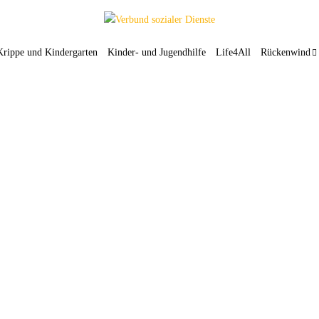
Krippe und Kindergarten
Kinder- und Jugendhilfe
Life4All
Rückenwind
Ferienbetreuung im Oktober
16. September 2024
Die Kinderhaus Wittlager Land gGmbH bietet vom 14. bis
18. Oktober eine Ferienbetreuung an. Kinder im Alter von 3
bis 10 Jahren können von 7.30 bis 13 Uhr in den Bad Essener
Jugendtreff TriO kommen (Schulallee 2, 49152 Bad Essen).
Anmeldungen sind unter www.ferienpass-badessen.de