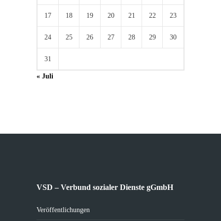
17
18
19
20
21
22
23
24
25
26
27
28
29
30
31
« Juli
VSD – Verbund sozialer Dienste gGmbH
Veröffentlichungen