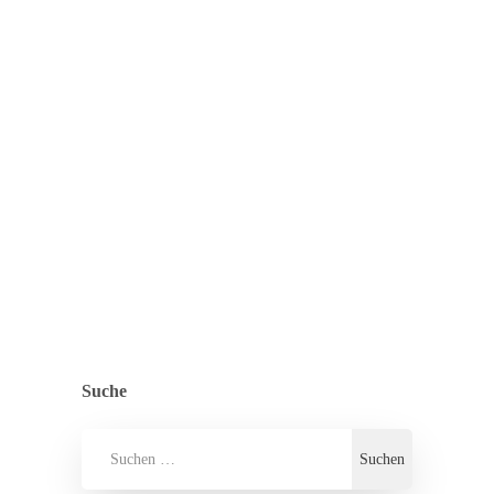
Auch in den Herbstferien soll es
verschiedene Aktionen für Kinder und
Jugendliche geben. Als Highlights sind
Veranstaltungen geplant wie zum
Beispiel ein Kinder-Krimi-Dinner, eine
Stadiontour…
ZURÜCK ZUR ÜBERSICHT
ALLGEMEIN
,
PRESSE
Suche