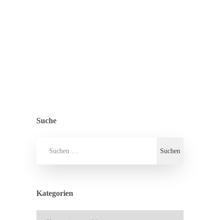
Mittwoch, 15. Oktober, bringt dich ein
Reisebus nach Hamburg. Über…
ZURÜCK ZUR ÜBERSICHT
ALLGEMEIN
,
PRESSE
Suche
Kategorien
Kategorien