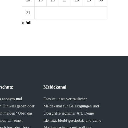
24
25
26
27
28
29
30
31
« Juli
schutz
Meldekanal
s anonym und
Dies ist unser vertraulicher
en Hinweis geben oder
Meldekanal für Belästigungen und
en melden? Über das
Übergriffe jeglicher Art. Deine
aben wir einen
Identität bleibt geschützt, und deine
erichtet, der Ihnen
Meldung wird respektvoll und