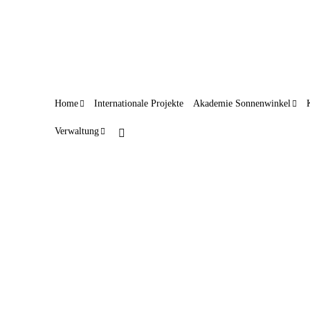
Home
Internationale Projekte
Akademie Sonnenwinkel
Verwaltung
Eine Ära geht zu Ende
24. Februar 2026
Eine Ära geht zu Ende: Britta Warsinsky verlässt aus
gesundheitlichen Gründen den Natur- und