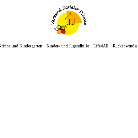
Krippe und Kindergarten
Kinder- und Jugendhilfe
Life4All
Rückenwind
Kita-Kinder füllen Mülltüten
27. Februar 2025
Auch die Krippe Charly’s Kinderparadies Sonnenwinkel
sowie der Natur- und Erlebniskindergarten waren fleißig! Im
Zuge der AWIGO-Müllsammelaktion waren die