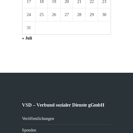
17
18
19
20
21
22
23
24
25
26
27
28
29
30
31
« Juli
VSD – Verbund sozialer Dienste gGmbH
Veröffentlichungen
Spenden