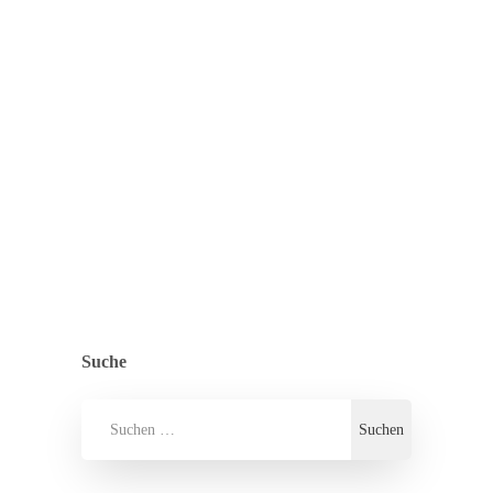
Verirrte Seeräuber? Mitnichten! Es war
im Grunde eine ganz normale
Musikschulstunde. Seit Oktober läuft das
Musikschulangebot des Kindergartens
über das Forum Musaik Melle….
ZURÜCK ZUR ÜBERSICHT
ALLGEMEIN
,
PRESSE
Suche