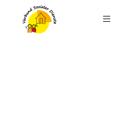
Eine Ära geht zu Ende
24. Februar 2026
Eine Ära geht zu Ende: Britta Warsinsky
verlässt aus gesundheitlichen Gründen
den Natur- und Erlebniskindergarten und
wechselt in den Fachbereich Inklusion.
„Die Geschichte dieses Kindergartens
wird immer mit deinem Namen